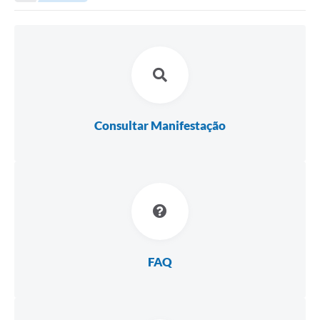
Transparência
Turismo
SIC
Ouvidoria
Coronavírus
Consultar Manifestação
Serviços Online
Legislação
A Prefeitura
Secretaria de Saúde (Relações ESF)
Plano Municipal de Saúde
FAQ
ISS Online (Gerar Senha de Acesso / Acesso ao Sistema)
Galeria de Fotos