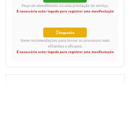
Peça um atendimento ou uma prestação de serviço.
É necessário estar logado para registrar uma manifestação
Sugestão
Envie recomendações para tornar os processos mais
eficientes e eficazes.
É necessário estar logado para registrar uma manifestação
OUVIDORIA FÍSICA (PRESENCIAL)
Endereço:
Telefone:
Rua Professor José Borges
(12) 3104-4010
Ribeiro, 167 - Aparecida / SP
E-mail:
Horário de Atendimento:
ouvidoria@aparecida.sp.gov.br
Segunda à sexta-feira das 8h
Prazo Resposta Padrão:
às 17h
30 dias