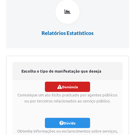
Audiências Públicas
Cemitérios
Carta de Serviços
Relatórios Estatísticos
Arquivos para Download
Galeria de Vídeos
Projetos
Escolha o tipo de manifestação que deseja
Participe mais
Denúncia
Contas Públicas
registrar
Comunique um ato ilícito praticado por agentes públicos
Editais
ou por terceiros relacionados ao serviço público.
Telefones Úteis
Dúvida
Jornal
Obtenha informações ou esclarecimentos sobre serviços,